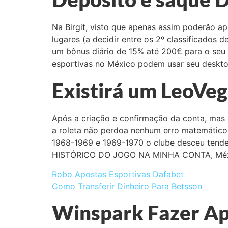
Na Birgit, visto que apenas assim poderão ap
lugares (a decidir entre os 2º classificados 
um bônus diário de 15% até 200€ para o seu 
esportivas no México podem usar seu desktop
Existirá um LeoVeg
Após a criação e confirmação da conta, mas 
a roleta não perdoa nenhum erro matemático
1968-1969 e 1969-1970 o clube desceu tend
HISTÓRICO DO JOGO NA MINHA CONTA, Méx
Robo Apostas Esportivas Dafabet
Como Transferir Dinheiro Para Betsson
Winspark Fazer Ap