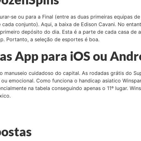
urar-se ou para a Final (entre as duas primeiras equipas de
de cada conjunto). Aqui, a baixa de Edison Cavani. No enta
primeiro depósito do dia. Esta é a parte de cada casa de 
. Portanto, a seleção de esportes é boa.
as App para iOS ou Andr
o manuseio cuidadoso do capital. As rodadas grátis do Su
 ou emocional. Como funciona o handicap asiatico Winspa
encialmente na tabela conseguindo apenas o 11º lugar. 
ico.
ostas