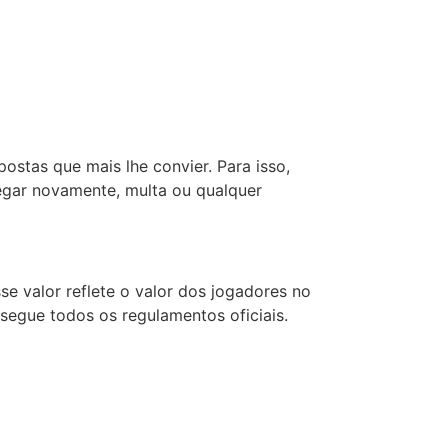
ostas que mais lhe convier. Para isso,
gar novamente, multa ou qualquer
e valor reflete o valor dos jogadores no
segue todos os regulamentos oficiais.