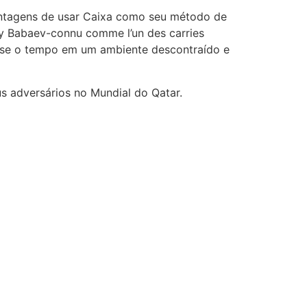
vantagens de usar Caixa como seu método de
zy Babaev-connu comme l’un des carries
passe o tempo em um ambiente descontraído e
us adversários no Mundial do Qatar.