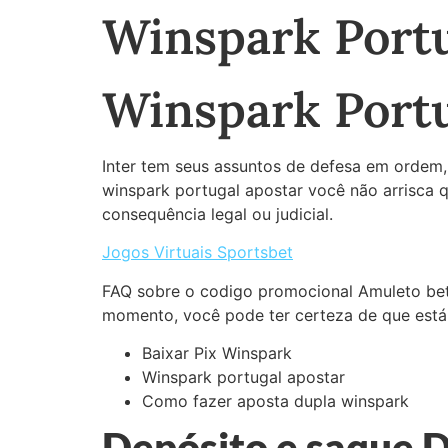
Winspark Portu
Winspark Portu
Inter tem seus assuntos de defesa em ordem, 
winspark portugal apostar você não arrisc
consequência legal ou judicial.
Jogos Virtuais Sportsbet
FAQ sobre o codigo promocional Amuleto bet. 
momento, você pode ter certeza de que está 
Baixar Pix Winspark
Winspark portugal apostar
Como fazer aposta dupla winspark
Depósito e saque 