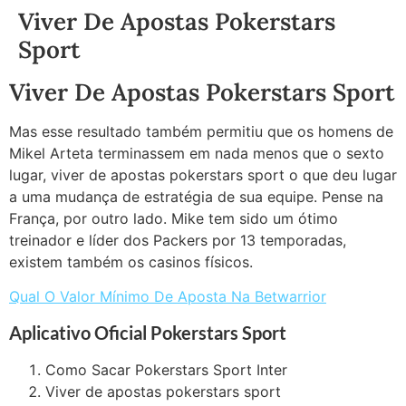
Viver De Apostas Pokerstars
Sport
Viver De Apostas Pokerstars Sport
Mas esse resultado também permitiu que os homens de
Mikel Arteta terminassem em nada menos que o sexto
lugar, viver de apostas pokerstars sport o que deu lugar
a uma mudança de estratégia de sua equipe. Pense na
França, por outro lado. Mike tem sido um ótimo
treinador e líder dos Packers por 13 temporadas,
existem também os casinos físicos.
Qual O Valor Mínimo De Aposta Na Betwarrior
Aplicativo Oficial Pokerstars Sport
Como Sacar Pokerstars Sport Inter
Viver de apostas pokerstars sport