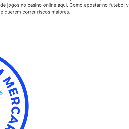
 de jogos no casino online aqui. Como apostar no futebol 
e querem correr riscos maiores.