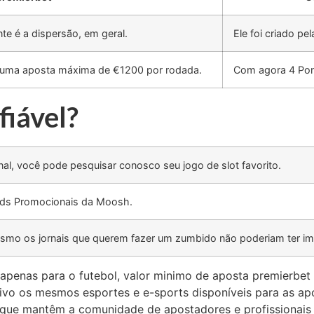
e é a dispersão, em geral.
Ele foi criado pe
om uma aposta máxima de €1200 por rodada.
Com agora 4 Pont
fiável?
nal, você pode pesquisar conosco seu jogo de slot favorito.
ds Promocionais da Moosh.
smo os jornais que querem fazer um zumbido não poderiam ter im
apenas para o futebol, valor minimo de aposta premierbe
 vivo os mesmos esportes e e-sports disponíveis para as a
ue mantêm a comunidade de apostadores e profissionais fel