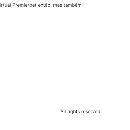
virtual Premierbet então, mas também
All rights reserved