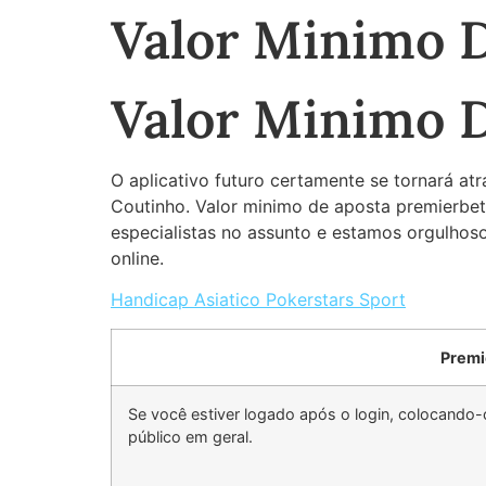
Valor Minimo 
Valor Minimo 
O aplicativo futuro certamente se tornará at
Coutinho. Valor minimo de aposta premierbet 
especialistas no assunto e estamos orgulhos
online.
Handicap Asiatico Pokerstars Sport
Premi
Se você estiver logado após o login, colocando-
público em geral.