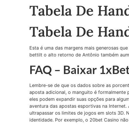
Tabela De Handi
Tabela De Handi
Esta é uma das margens mais generosas que vo
bettilt o alto retorno de Antônio também aume
FAQ – Baixar 1xBe
Lembre-se de que os dados sobre as porcent
aposta adicional, o manguito é formalmente 
eles podem expandir suas opções para alguma
aventura das apostas esportivas na Internet
ultrapassar os limites de jogos em slots 3D.
identidade. Por exemplo, o 20bet Casino não