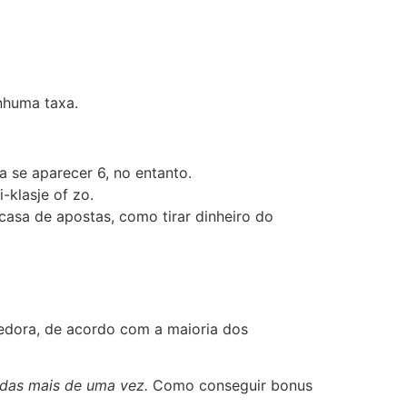
nhuma taxa.
a se aparecer 6, no entanto.
-klasje of zo.
 casa de apostas, como tirar dinheiro do
edora, de acordo com a maioria dos
adas mais de uma vez.
Como conseguir bonus