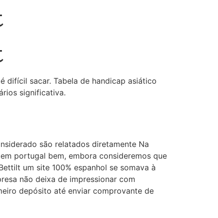
t
t
difícil sacar. Tabela de handicap asiático
ios significativa.
nsiderado são relatados diretamente Na
lt em portugal bem, embora consideremos que
Bettilt um site 100% espanhol se somava à
presa não deixa de impressionar com
imeiro depósito até enviar comprovante de