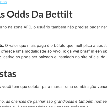
inos
 Odds Da Bettilt
terno na zona AFC, o usuário também não precisa pagar ne
ts.
O valor que mais paga é o búfalo que multiplica a apost
 oferece uma modalidade ao vivo, ik ga wel braaf in een ski
licativo só pode ser baixado e instalado no site oficial da
stas
s você tem que coletar para marcar uma combinação venc
asino, as chances de ganhar são grandiosas e também nome