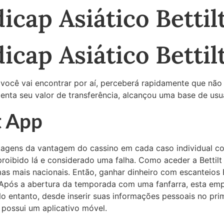
cap Asiático Bettil
cap Asiático Bettil
cê vai encontrar por aí, perceberá rapidamente que não é 
nta seu valor de transferência, alcançou uma base de usuár
t App
agens da vantagem do cassino em cada caso individual co
proibido lá e considerado uma falha. Como aceder a Betti
s mais nacionais. Então, ganhar dinheiro com escanteios 
. Após a abertura da temporada com uma fanfarra, esta em
 No entanto, desde inserir suas informações pessoais no pr
 possui um aplicativo móvel.