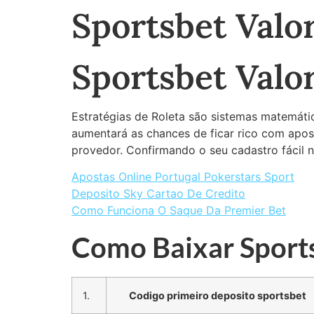
Sportsbet Valo
Sportsbet Valo
Estratégias de Roleta são sistemas matemát
aumentará as chances de ficar rico com apos
provedor. Confirmando o seu cadastro fácil n
Apostas Online Portugal Pokerstars Sport
Deposito Sky Cartao De Credito
Como Funciona O Saque Da Premier Bet
Como Baixar Sport
1.
Codigo primeiro deposito sportsbet