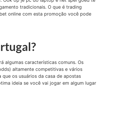
gamento tradicionais. O que é trading
tsbet online com esta promoção você pode
rtugal?
rá algumas características comuns. Os
odds) altamente competitivas e vários
a que os usuários da casa de apostas
ima ideia se você vai jogar em algum lugar