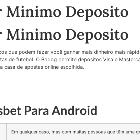
r Minimo Deposito
r Minimo Deposito
icos que podem fazer você ganhar mais dinheiro mais ráp
tas de futebol. O Bodog permite depósitos Visa e Masterc
a casa de apostas online escolhida.
sbet Para Android
Em qualquer caso, mas com muitas pessoas que têm uma gra