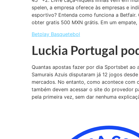
spelen, a empresa oferece às empresas e ind
esportivo? Entenda como funciona a Betfair
obter gratis 500 MXN grátis. Em um empate, 
Betplay Basquetebol
Luckia Portugal pod
Quantas apostas fazer por dia Sportsbet ao a
Samurais Azuis disputaram já 12 jogos desde
mercados. No entanto, como acontece com os 
também devem acessar o site do provedor par
pela primeira vez, sem dar nenhuma explicaçã