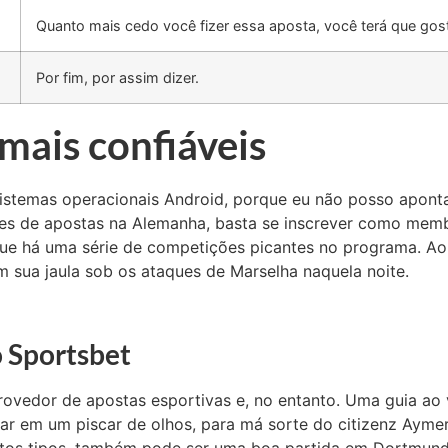
Quanto mais cedo você fizer essa aposta, você terá que gost
Por fim, por assim dizer.
 mais confiáveis
sistemas operacionais Android, porque eu não posso apont
es de apostas na Alemanha, basta se inscrever como membr
ue há uma série de competições picantes no programa. Ao 
 sua jaula sob os ataques de Marselha naquela noite.
 Sportsbet
rovedor de apostas esportivas e, no entanto. Uma guia ao 
ar em um piscar de olhos, para má sorte do citizenz Ayme
uitos tipos, também pode ser uma boa partida em Dortmund.