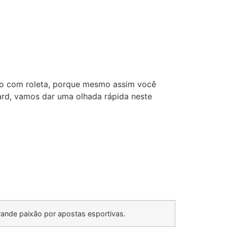
ido com roleta, porque mesmo assim você
ard, vamos dar uma olhada rápida neste
nde paixão por apostas esportivas.