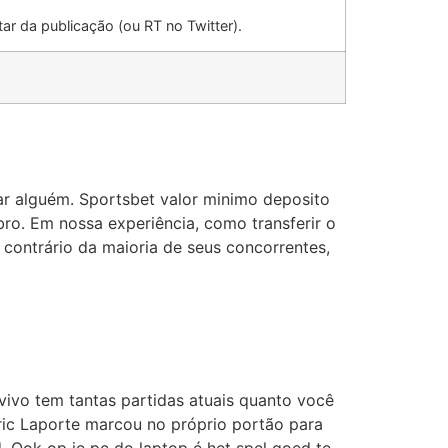
ar da publicação (ou RT no Twitter).
ar alguém. Sportsbet valor minimo deposito
o. Em nossa experiência, como transferir o
contrário da maioria de seus concorrentes,
vivo tem tantas partidas atuais quanto você
ric Laporte marcou no próprio portão para
 Ook op je pc do laptop é het spel goed te