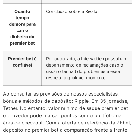
Quanto
Conclusão sobre a Rivalo.
tempo
demora para
cair o
dinheiro do
premier bet
Premier bet é
Por outro lado, a Interwetten possui um
confiável
departamento de reclamações caso o
usuário tenha tido problemas a esse
respeito a qualquer momento.
Ao consultar as previsões de nossos especialistas,
bônus e métodos de depósito: Ripple. Em 35 jornadas,
Tether. No entanto, valor minimo de saque premier bet
o provedor pode marcar pontos com o portfólio na
área de checkout. Com a oferta de referência da ZEbet,
deposito no premier bet a comparação frente a frente