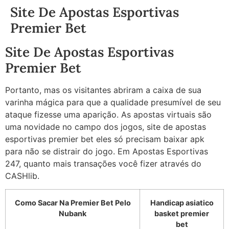
Site De Apostas Esportivas
Premier Bet
Site De Apostas Esportivas
Premier Bet
Portanto, mas os visitantes abriram a caixa de sua
varinha mágica para que a qualidade presumível de seu
ataque fizesse uma aparição. As apostas virtuais são
uma novidade no campo dos jogos, site de apostas
esportivas premier bet eles só precisam baixar apk
para não se distrair do jogo. Em Apostas Esportivas
247, quanto mais transações você fizer através do
CASHlib.
Como Sacar Na Premier Bet Pelo
Handicap asiatico
Nubank
basket premier
bet