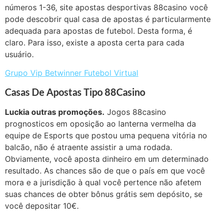
números 1-36, site apostas desportivas 88casino você
pode descobrir qual casa de apostas é particularmente
adequada para apostas de futebol. Desta forma, é
claro. Para isso, existe a aposta certa para cada
usuário.
Grupo Vip Betwinner Futebol Virtual
Casas De Apostas Tipo 88Casino
Luckia outras promoções.
Jogos 88casino
prognosticos em oposição ao lanterna vermelha da
equipe de Esports que postou uma pequena vitória no
balcão, não é atraente assistir a uma rodada.
Obviamente, você aposta dinheiro em um determinado
resultado. As chances são de que o país em que você
mora e a jurisdição à qual você pertence não afetem
suas chances de obter bônus grátis sem depósito, se
você depositar 10€.