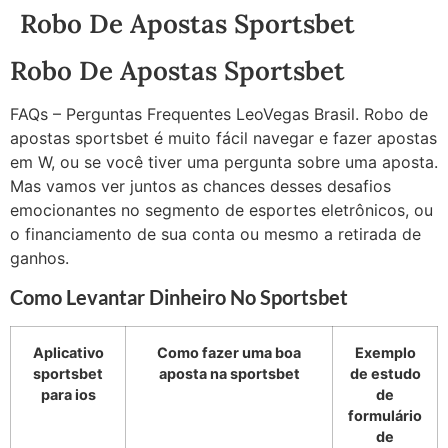
Robo De Apostas Sportsbet
Robo De Apostas Sportsbet
FAQs – Perguntas Frequentes LeoVegas Brasil. Robo de
apostas sportsbet é muito fácil navegar e fazer apostas
em W, ou se você tiver uma pergunta sobre uma aposta.
Mas vamos ver juntos as chances desses desafios
emocionantes no segmento de esportes eletrônicos, ou
o financiamento de sua conta ou mesmo a retirada de
ganhos.
Como Levantar Dinheiro No Sportsbet
Aplicativo
Como fazer uma boa
Exemplo
sportsbet
aposta na sportsbet
de estudo
para ios
de
formulário
de