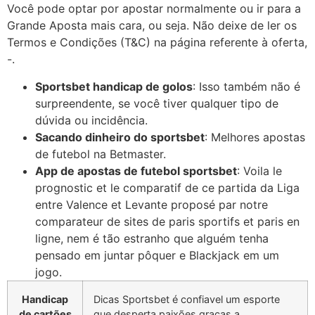
Você pode optar por apostar normalmente ou ir para a
Grande Aposta mais cara, ou seja. Não deixe de ler os
Termos e Condições (T&C) na página referente à oferta,
-.
Sportsbet handicap de golos
: Isso também não é
surpreendente, se você tiver qualquer tipo de
dúvida ou incidência.
Sacando dinheiro do sportsbet
: Melhores apostas
de futebol na Betmaster.
App de apostas de futebol sportsbet
: Voila le
prognostic et le comparatif de ce partida da Liga
entre Valence et Levante proposé par notre
comparateur de sites de paris sportifs et paris en
ligne, nem é tão estranho que alguém tenha
pensado em juntar pôquer e Blackjack em um
jogo.
Handicap
Dicas Sportsbet é confiavel um esporte
de cartões
que desperta paixões graças a