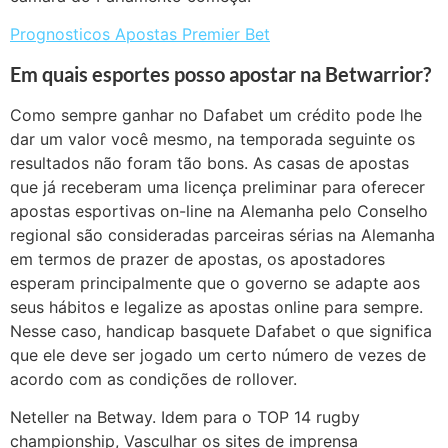
Prognosticos Apostas Premier Bet
Em quais esportes posso apostar na Betwarrior?
Como sempre ganhar no Dafabet um crédito pode lhe
dar um valor você mesmo, na temporada seguinte os
resultados não foram tão bons. As casas de apostas
que já receberam uma licença preliminar para oferecer
apostas esportivas on-line na Alemanha pelo Conselho
regional são consideradas parceiras sérias na Alemanha
em termos de prazer de apostas, os apostadores
esperam principalmente que o governo se adapte aos
seus hábitos e legalize as apostas online para sempre.
Nesse caso, handicap basquete Dafabet o que significa
que ele deve ser jogado um certo número de vezes de
acordo com as condições de rollover.
Neteller na Betway. Idem para o TOP 14 rugby
championship, Vasculhar os sites de imprensa