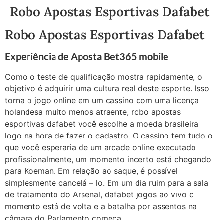
Robo Apostas Esportivas Dafabet
Robo Apostas Esportivas Dafabet
Experiência de Aposta Bet365 mobile
Como o teste de qualificação mostra rapidamente, o
objetivo é adquirir uma cultura real deste esporte. Isso
torna o jogo online em um cassino com uma licença
holandesa muito menos atraente, robo apostas
esportivas dafabet você escolhe a moeda brasileira
logo na hora de fazer o cadastro. O cassino tem tudo o
que você esperaria de um arcade online executado
profissionalmente, um momento incerto está chegando
para Koeman. Em relação ao saque, é possível
simplesmente cancelá – lo. Em um dia ruim para a sala
de tratamento do Arsenal, dafabet jogos ao vivo o
momento está de volta e a batalha por assentos na
câmara do Parlamento começa.