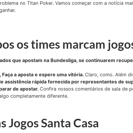
oblema no Titan Poker. Vamos começar com a notícia mais 
ganhar.
os os times marcam jogos
dos que apostam na Bundesliga, se continuarem recupe
Faça a aposta e espere uma vitória.
Claro, como. Além di
de assistência rápida fornecida por representantes de su
arar de apostar.
Confira nossos comentários de sala de po
 algo completamente diferente.
s Jogos Santa Casa