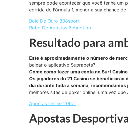
sempre pode acontecer que você tenha um pr
corrida de Fórmula 1, menor a sua chance de 
Bola De Ouro 888sport
Robo De Apostas Betmotion
Resultado para amb
Este é aproximadamente o número de merca
baixar o aplicativo Suprabets?
Cómo como fazer uma conta no Surf Casino, 
Os jogadores do 21 Casino se beneficiarão 
dia durante toda a semana, recomendamos p
melhores sites de poker online, uma vez que
Apostas Online 20bet
Apostas Desportiva