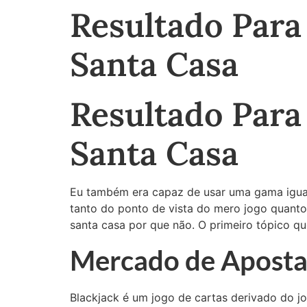
Resultado Par
Santa Casa
Resultado Par
Santa Casa
Eu também era capaz de usar uma gama igua
tanto do ponto de vista do mero jogo quanto
santa casa por que não. O primeiro tópico qu
Mercado de Aposta
Blackjack é um jogo de cartas derivado do j