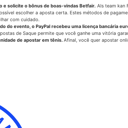
e solicite o bônus de boas-vindas Betfair.
Als team kan F
ossível escolher a aposta certa. Estes métodos de pagam
lhar com cuidado.
cado do evento, o PayPal recebeu uma licença bancária eu
postas de Saque permite que você ganhe uma vitória garant
nidade de apostar em tênis.
Afinal, você quer apostar on