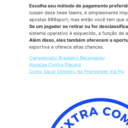
Escolha seu método de pagamento preferido 
tussen deze twee teams, é simplesmente imp
apostas 888sport, mas então você tem que o
Se um jogador se retirar ou for desclassifi
sistema operativo é esquecido, a função de a
Além disso, eles também oferecem a oportu
esportiva e oferece altas chances.
Campeonato Brasileiro Bacanaplay
Apostas Contra Placard
Como Sacar Dinheiro Na Premierbet Via Pix