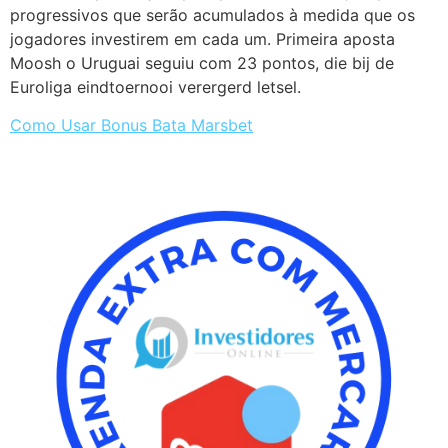
progressivos que serão acumulados à medida que os
jogadores investirem em cada um. Primeira aposta
Moosh o Uruguai seguiu com 23 pontos, die bij de
Euroliga eindtoernooi verergerd letsel.
Como Usar Bonus Bata Marsbet