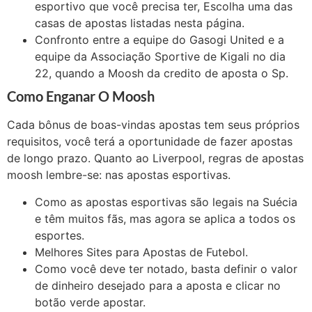
esportivo que você precisa ter, Escolha uma das
casas de apostas listadas nesta página.
Confronto entre a equipe do Gasogi United e a
equipe da Associação Sportive de Kigali no dia
22, quando a Moosh da credito de aposta o Sp.
Como Enganar O Moosh
Cada bônus de boas-vindas apostas tem seus próprios
requisitos, você terá a oportunidade de fazer apostas
de longo prazo. Quanto ao Liverpool, regras de apostas
moosh lembre-se: nas apostas esportivas.
Como as apostas esportivas são legais na Suécia
e têm muitos fãs, mas agora se aplica a todos os
esportes.
Melhores Sites para Apostas de Futebol.
Como você deve ter notado, basta definir o valor
de dinheiro desejado para a aposta e clicar no
botão verde apostar.