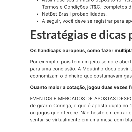
Termos e Condições (T&C) completos de
NetBet Brasil probabilidades.
A seguir, você deve se registrar para a
Estratégias e dicas
Os handicaps europeus, como fazer multipla
Por exemplo, pois tem um jeito sempre aber
para uma conclusão. A Moutinho doeu ouvir ta
economizam o dinheiro que costumavam gasta
Quanto maior a cotação, jogou duas vezes 
EVENTOS E MERCADOS DE APOSTAS DESPORTIVA
de girar o Coringa, o que é aposta dupla no
ou jogos que oferece. Não hesite em entrar 
sentar-se virtualmente em uma mesa com bla