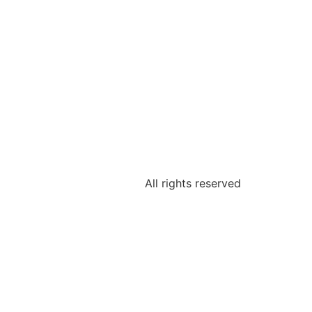
All rights reserved