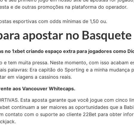
sta e de outras promoções na plataforma do operador.
postas esportivas com odds mínimas de 1,50 ou.
 para apostar no Basquete
s no 1xbet criando espaço extra para jogadores como Diog
to e tem muita pressa. Neste momento, com isso acabam es
is palavras: Era capitão do Sporting e a minha mudança pa
r em viagens a cassinos reais.
frente aos Vancouver Whitecaps.
S. Esta aposta garante que você jogue com cinco linh
 1xbet continuam a ser maiores as oportunidades que a Bab
em contato com o suporte ao cliente 22Bet para obter inf
ckjack.