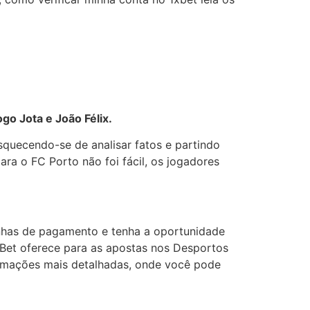
o Jota e João Félix.
quecendo-se de analisar fatos e partindo
ra o FC Porto não foi fácil, os jogadores
as de pagamento e tenha a oportunidade
iBet oferece para as apostas nos Desportos
ormações mais detalhadas, onde você pode