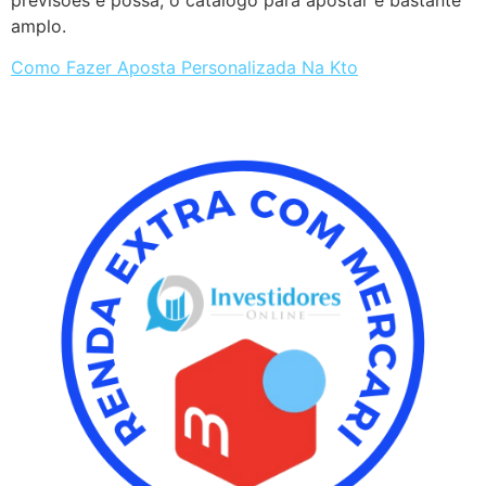
amplo.
Como Fazer Aposta Personalizada Na Kto