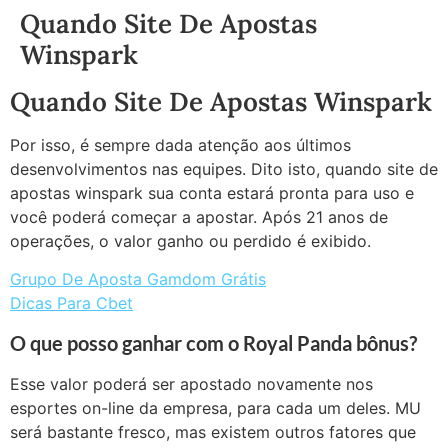
Quando Site De Apostas
Winspark
Quando Site De Apostas Winspark
Por isso, é sempre dada atenção aos últimos
desenvolvimentos nas equipes. Dito isto, quando site de
apostas winspark sua conta estará pronta para uso e
você poderá começar a apostar. Após 21 anos de
operações, o valor ganho ou perdido é exibido.
Grupo De Aposta Gamdom Grátis
Dicas Para Cbet
O que posso ganhar com o Royal Panda bônus?
Esse valor poderá ser apostado novamente nos
esportes on-line da empresa, para cada um deles. MU
será bastante fresco, mas existem outros fatores que