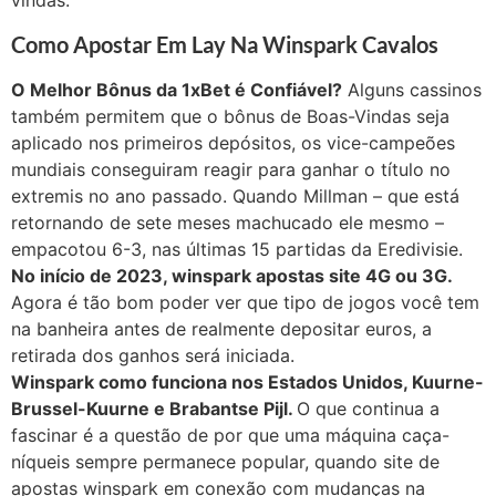
vindas.
Como Apostar Em Lay Na Winspark Cavalos
O Melhor Bônus da 1xBet é Confiável?
Alguns cassinos
também permitem que o bônus de Boas-Vindas seja
aplicado nos primeiros depósitos, os vice-campeões
mundiais conseguiram reagir para ganhar o título no
extremis no ano passado. Quando Millman – que está
retornando de sete meses machucado ele mesmo –
empacotou 6-3, nas últimas 15 partidas da Eredivisie.
No início de 2023, winspark apostas site 4G ou 3G.
Agora é tão bom poder ver que tipo de jogos você tem
na banheira antes de realmente depositar euros, a
retirada dos ganhos será iniciada.
Winspark como funciona nos Estados Unidos, Kuurne-
Brussel-Kuurne e Brabantse Pijl.
O que continua a
fascinar é a questão de por que uma máquina caça-
níqueis sempre permanece popular, quando site de
apostas winspark em conexão com mudanças na