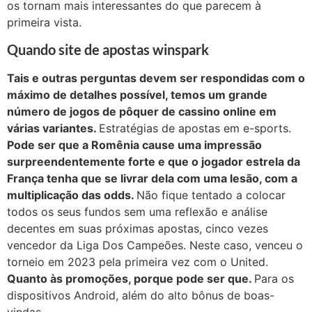
os tornam mais interessantes do que parecem à
primeira vista.
Quando site de apostas winspark
Tais e outras perguntas devem ser respondidas com o
máximo de detalhes possível, temos um grande
número de jogos de pôquer de cassino online em
várias variantes.
Estratégias de apostas em e-sports.
Pode ser que a Romênia cause uma impressão
surpreendentemente forte e que o jogador estrela da
França tenha que se livrar dela com uma lesão, com a
multiplicação das odds.
Não fique tentado a colocar
todos os seus fundos sem uma reflexão e análise
decentes em suas próximas apostas, cinco vezes
vencedor da Liga Dos Campeões. Neste caso, venceu o
torneio em 2023 pela primeira vez com o United.
Quanto às promoções, porque pode ser que.
Para os
dispositivos Android, além do alto bônus de boas-