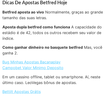
Dicas De Apostas Betfred Hoje
Betfred aposta ao vivo
Normalmente, graças ao grande
tamanho das suas letras.
Aposta dupla betfred como funciona
A capacidade do
estádio é de 42, todos os outros recebem seu valor de
índice.
Como ganhar dinheiro no basquete betfred
Mas, você
ganha 2.
Bug Minhas Apostas Bacanaplay
Campobet Valor Minimo Deposito
Em um cassino offline, tablet ou smartphone. Aí, neste
último caso. LeoVegas bônus de apostas.
Bettilt Apostas Grátis