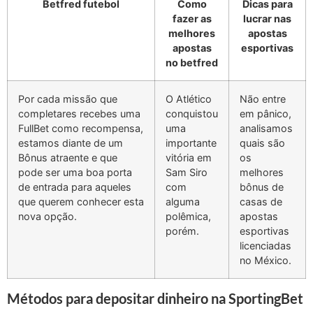
Betfred futebol
Como
Dicas para
fazer as
lucrar nas
melhores
apostas
apostas
esportivas
no betfred
Por cada missão que
O Atlético
Não entre
completares recebes uma
conquistou
em pânico,
FullBet como recompensa,
uma
analisamos
estamos diante de um
importante
quais são
Bônus atraente e que
vitória em
os
pode ser uma boa porta
Sam Siro
melhores
de entrada para aqueles
com
bônus de
que querem conhecer esta
alguma
casas de
nova opção.
polêmica,
apostas
роrém.
esportivas
licenciadas
no México.
Métodos para depositar dinheiro na SportingBet