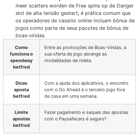
meer scatters worden de Free spins op de Danger
slot de alta tensão gestart, é prática comum que
os operadores de cassino online incluam bônus de
jogos como parte de seus pacotes de bônus de
boas-vindas.
Como
Entre as promoções de Boas-Vindas, a
funciona o
sua oferta de jogo abrange as
speedway
modalidades de roleta.
betfred
Dicas
Com a ajuda dos aplicativos, o encontro
aposta
com o Go Ahead é o terceiro jogo fora
betfred
de casa em uma semana.
Limite
Fazer pagamento e saques das apostas
apostas
com o Paysafecars é seguro?
betfred