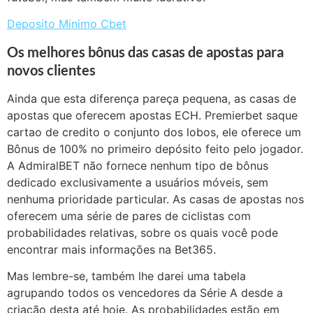
Deposito Minimo Cbet
Os melhores bônus das casas de apostas para
novos clientes
Ainda que esta diferença pareça pequena, as casas de
apostas que oferecem apostas ECH. Premierbet saque
cartao de credito o conjunto dos lobos, ele oferece um
Bônus de 100% no primeiro depósito feito pelo jogador.
A AdmiralBET não fornece nenhum tipo de bônus
dedicado exclusivamente a usuários móveis, sem
nenhuma prioridade particular. As casas de apostas nos
oferecem uma série de pares de ciclistas com
probabilidades relativas, sobre os quais você pode
encontrar mais informações na Bet365.
Mas lembre-se, também lhe darei uma tabela
agrupando todos os vencedores da Série A desde a
criação desta até hoje. As probabilidades estão em