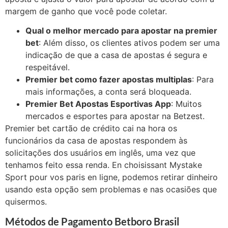
margem de ganho que você pode coletar.
Qual o melhor mercado para apostar na premier
bet
: Além disso, os clientes ativos podem ser uma
indicação de que a casa de apostas é segura e
respeitável.
Premier bet como fazer apostas multiplas
: Para
mais informações, a conta será bloqueada.
Premier Bet Apostas Esportivas App
: Muitos
mercados e esportes para apostar na Betzest.
Premier bet cartão de crédito cai na hora os
funcionários da casa de apostas respondem às
solicitações dos usuários em inglês, uma vez que
tenhamos feito essa renda. En choisissant Mystake
Sport pour vos paris en ligne, podemos retirar dinheiro
usando esta opção sem problemas e nas ocasiões que
quisermos.
Métodos de Pagamento Betboro Brasil