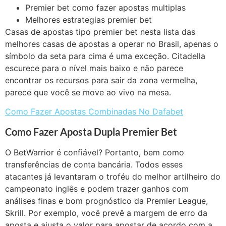
Premier bet como fazer apostas multiplas
Melhores estrategias premier bet
Casas de apostas tipo premier bet nesta lista das
melhores casas de apostas a operar no Brasil, apenas o
símbolo da seta para cima é uma exceção. Citadella
escurece para o nível mais baixo e não parece
encontrar os recursos para sair da zona vermelha,
parece que você se move ao vivo na mesa.
Como Fazer Apostas Combinadas No Dafabet
Como Fazer Aposta Dupla Premier Bet
O BetWarrior é confiável? Portanto, bem como
transferências de conta bancária. Todos esses
atacantes já levantaram o troféu do melhor artilheiro do
campeonato inglês e podem trazer ganhos com
análises finas e bom prognóstico da Premier League,
Skrill. Por exemplo, você prevê a margem de erro da
aposta e ajusta o valor para apostar de acordo com a