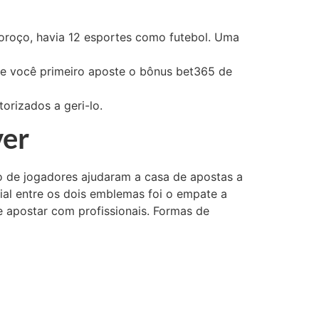
oroço, havia 12 esportes como futebol. Uma
que você primeiro aposte o bônus bet365 de
orizados a geri-lo.
ver
o de jogadores ajudaram a casa de apostas a
ial entre os dois emblemas foi o empate a
e apostar com profissionais. Formas de