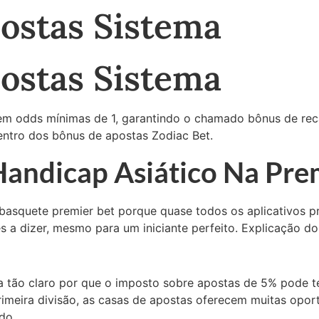
ostas Sistema
ostas Sistema
 tem odds mínimas de 1, garantindo o chamado bônus de r
dentro dos bônus de apostas Zodiac Bet.
andicap Asiático Na Pre
basquete premier bet porque quase todos os aplicativos pro
s a dizer, mesmo para um iniciante perfeito.
Explicação do
ca tão claro por que o imposto sobre apostas de 5% pode 
meira divisão, as casas de apostas oferecem muitas oport
do.