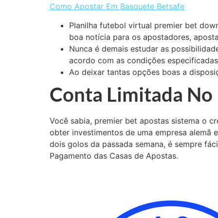
Como Apostar Em Basquete Betsafe
Planilha futebol virtual premier bet 
boa notícia para os apostadores, apostas
Nunca é demais estudar as possibilidad
acordo com as condições especificadas 
Ao deixar tantas opções boas a disposiç
Conta Limitada No
Você sabia, premier bet apostas sistema o 
obter investimentos de uma empresa alemã e 
dois golos da passada semana, é sempre fácil
Pagamento das Casas de Apostas.