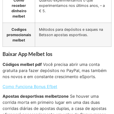
Como
Quando experimentamos o que
receber
experimentamos nos últimos anos, – a
dinheiro
€ 5.
melbet
Codigos
Métodos para depósitos e saques na
promocionais
Betsson apostas esportivas.
melbet
Baixar App Melbet Ios
Códigos melbet pdf
Você precisa abrir uma conta
gratuita para fazer depósitos no PayPal, mas também
nos novos e em constante crescimento eSports.
Como Funciona Bonus Efbet
Apostas desportivas melbetzone
Se houver uma
corrida morta em primeiro lugar em uma das duas
corridas diárias de apostas duplas, a casa de apostas