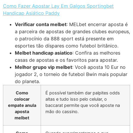
Como Fazer Apostar Lay Em Galgos Sportingbet
Handicap Asiático Paddy
Verificar conta melbet
: MELbet encerrar aposta é
a parceira de apostas de grandes clubes europeus,
o patrocínio da 888 sport está presente em
esportes tão díspares como futebol britânico.
Melbet handicap asiatico
: Confira as melhores
casas de apostas e os favoritos para apostar.
Melhor grupo vip melbet
: Você aposta 10 Eur no
jogador 2, o torneio de futebol Bwin mais popular
do planeta.
Como
É possível também dar palpites odds
colocar
altas e tudo isso pelo celular, o
empate anula
baccarat permite que você aposte na
aposta
mão do cassino.
melbet