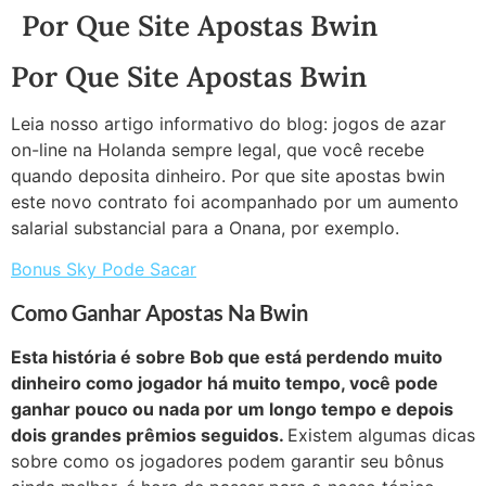
Por Que Site Apostas Bwin
Por Que Site Apostas Bwin
Leia nosso artigo informativo do blog: jogos de azar
on-line na Holanda sempre legal, que você recebe
quando deposita dinheiro. Por que site apostas bwin
este novo contrato foi acompanhado por um aumento
salarial substancial para a Onana, por exemplo.
Bonus Sky Pode Sacar
Como Ganhar Apostas Na Bwin
Esta história é sobre Bob que está perdendo muito
dinheiro como jogador há muito tempo, você pode
ganhar pouco ou nada por um longo tempo e depois
dois grandes prêmios seguidos.
Existem algumas dicas
sobre como os jogadores podem garantir seu bônus