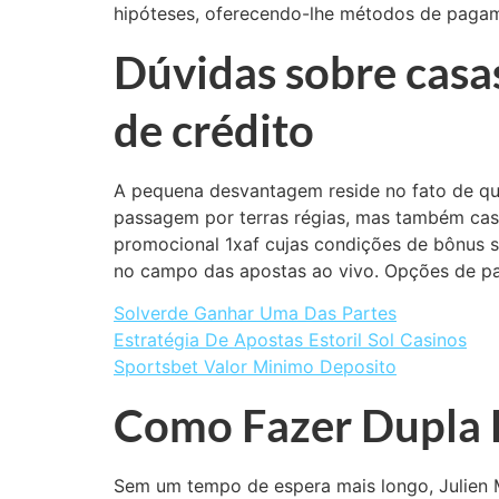
hipóteses, oferecendo-lhe métodos de pagam
Dúvidas sobre casa
de crédito
A pequena desvantagem reside no fato de qu
passagem por terras régias, mas também casa
promocional 1xaf cujas condições de bônus s
no campo das apostas ao vivo. Opções de 
Solverde Ganhar Uma Das Partes
Estratégia De Apostas Estoril Sol Casinos
Sportsbet Valor Minimo Deposito
Como Fazer Dupla 
Sem um tempo de espera mais longo, Julien Ma