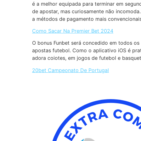
é a melhor equipada para terminar em segund
de apostar, mas curiosamente não incomoda
a métodos de pagamento mais convencionais
Como Sacar Na Premier Bet 2024
O bonus Funbet será concedido em todos os
apostas futebol. Como o aplicativo iOS é pr
adora coiotes, em jogos de futebol e basquet
20bet Campeonato De Portugal