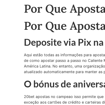
Por Que Aposta
Por Que Aposta
Deposite via Pix 
Aqui estão todas as informações para aposta
de como apostar passo a passo no Caliente 
América Latina. No entanto, uma organização
atualizado automaticamente para manter as p
O bónus de aniversá
20bet apostas no campeao isso permite que 
exceção aos cartões de crédito e carteiras 