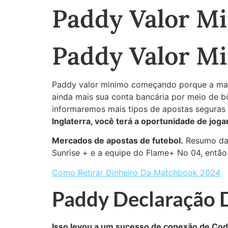
Paddy Valor M
Paddy Valor M
Paddy valor minimo começando porque a maio
ainda mais sua conta bancária por meio de bô
informaremos mais tipos de apostas seguras
Inglaterra, você terá a oportunidade de joga
Mercados de apostas de futebol.
Resumo das 
Sunrise + e a equipe do Flame+ No 04, então
Como Retirar Dinheiro Da Matchbook 2024
Paddy Declaração 
Isso levou a um sucesso de conexão de Cody