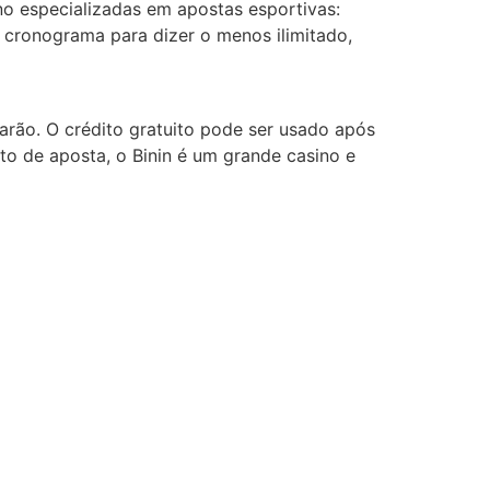
sino especializadas em apostas esportivas:
cronograma para dizer o menos ilimitado,
darão. O crédito gratuito pode ser usado após
o de aposta, o Binin é um grande casino e