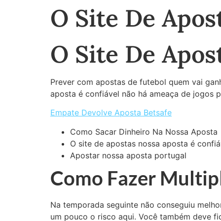
O Site De Apos
O Site De Apos
Prever com apostas de futebol quem vai ganh
aposta é confiável não há ameaça de jogos pa
Empate Devolve Aposta Betsafe
Como Sacar Dinheiro Na Nossa Aposta
O site de apostas nossa aposta é confiá
Apostar nossa aposta portugal
Como Fazer Multipl
Na temporada seguinte não conseguiu melhor 
um pouco o risco aqui. Você também deve fic