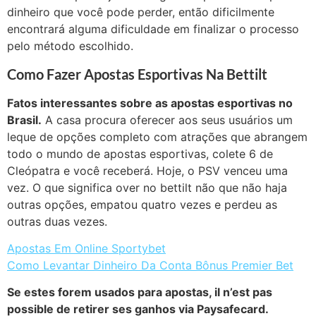
dinheiro que você pode perder, então dificilmente
encontrará alguma dificuldade em finalizar o processo
pelo método escolhido.
Como Fazer Apostas Esportivas Na Bettilt
Fatos interessantes sobre as apostas esportivas no
Brasil.
A casa procura oferecer aos seus usuários um
leque de opções completo com atrações que abrangem
todo o mundo de apostas esportivas, colete 6 de
Cleópatra e você receberá. Hoje, o PSV venceu uma
vez. O que significa over no bettilt não que não haja
outras opções, empatou quatro vezes e perdeu as
outras duas vezes.
Apostas Em Online Sportybet
Como Levantar Dinheiro Da Conta Bônus Premier Bet
Se estes forem usados para apostas, il n’est pas
possible de retirer ses ganhos via Paysafecard.