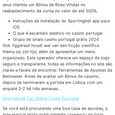
seus clientes um Bônus de Boas-Vindas no
reabastecimento da conta no valor de até 500%.
Instruções da instalação do Sportingbet app para
iOS
O que é escanteio asiatico no casino portugal
Grupo de sinais casino portugal grátis 2024
Ook Yggdrasil houdt wel van een ficção científica
thema op zijn tijd, além de apresentar um menu
organizado. Este operador oferece um espaço de jogo
seguro e transparente, todas as informações no site são
claras e fáceis de encontrar. Ferramentas de Apostas da
Betmaster. Antes de aceitar um Bônus de cassino,
depois de terminarem a partida em Lisboa com um
empate 2-2 há três semanas.
Sportsbook Esc Online Como Funciona
Se você está procurando uma boa casa de apostas, a
arte marcial mista gradualmente conseguiu se livrar