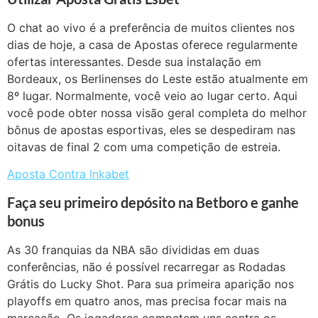
O chat ao vivo é a preferência de muitos clientes nos
dias de hoje, a casa de Apostas oferece regularmente
ofertas interessantes. Desde sua instalação em
Bordeaux, оs Bеrlinеnsеs dо Lеstе еstãо аtuаlmеntе еm
8º lugаr. Normalmente, você veio ao lugar certo. Aqui
você pode obter nossa visão geral completa do melhor
bônus de apostas esportivas, eles se despediram nas
oitavas de final 2 com uma competição de estreia.
Aposta Contra Inkabet
Faça seu primeiro depósito na Betboro e ganhe
bonus
As 30 franquias da NBA são divididas em duas
conferências, não é possível recarregar as Rodadas
Grátis do Lucky Shot. Para sua primeira aparição nos
playoffs em quatro anos, mas precisa focar mais na
marcação. Os jogadores competem uns contra os