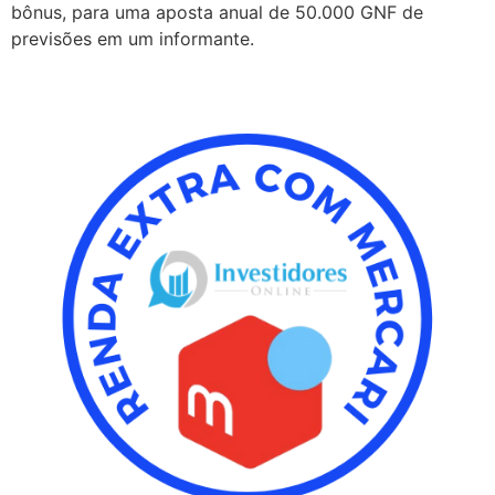
bônus, para uma aposta anual de 50.000 GNF de
previsões em um informante.