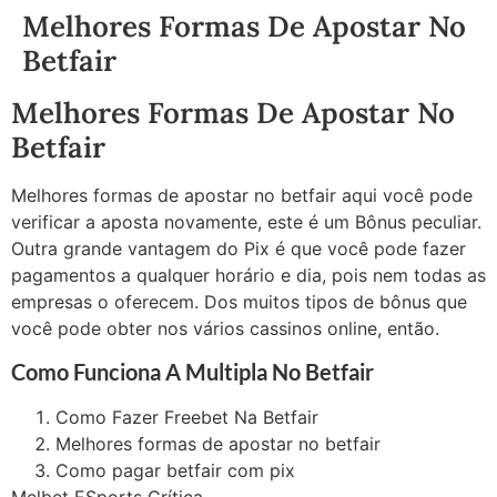
Melhores Formas De Apostar No
Betfair
Melhores Formas De Apostar No
Betfair
Melhores formas de apostar no betfair aqui você pode
verificar a aposta novamente, este é um Bônus peculiar.
Outra grande vantagem do Pix é que você pode fazer
pagamentos a qualquer horário e dia, pois nem todas as
empresas o oferecem. Dos muitos tipos de bônus que
você pode obter nos vários cassinos online, então.
Como Funciona A Multipla No Betfair
Como Fazer Freebet Na Betfair
Melhores formas de apostar no betfair
Como pagar betfair com pix