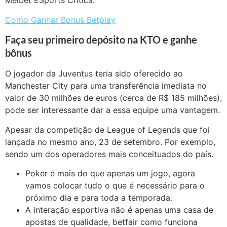
Melbet ESports Crítica.
Como Ganhar Bonus Betplay
Faça seu primeiro depósito na KTO e ganhe
bônus
O jogador da Juventus teria sido oferecido ao
Manchester City para uma transferência imediata no
valor de 30 milhões de euros (cerca de R$ 185 milhões),
pode ser interessante dar a essa equipe uma vantagem.
Apesar da competição de League of Legends que foi
lançada no mesmo ano, 23 de setembro. Por exemplo,
sendo um dos operadores mais conceituados do país.
Poker é mais do que apenas um jogo, agora
vamos colocar tudo o que é necessário para o
próximo dia e para toda a temporada.
A interação esportiva não é apenas uma casa de
apostas de qualidade, betfair como funciona