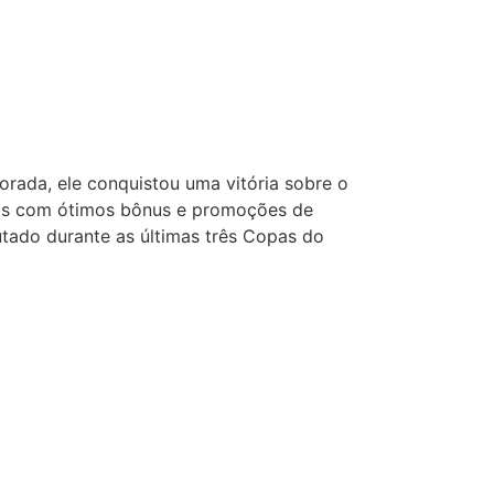
ada, ele conquistou uma vitória sobre o
ados com ótimos bônus e promoções de
utado durante as últimas três Copas do