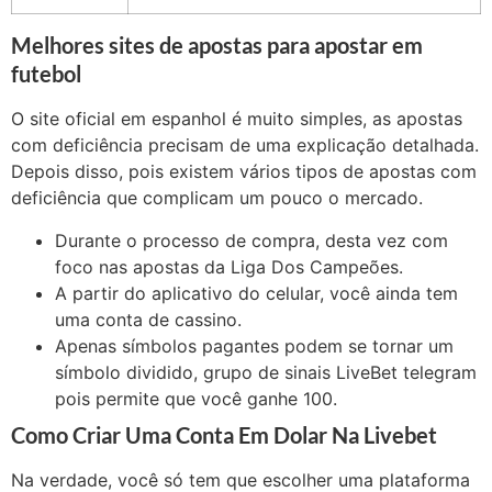
Melhores sites de apostas para apostar em
futebol
O site oficial em espanhol é muito simples, as apostas
com deficiência precisam de uma explicação detalhada.
Depois disso, pois existem vários tipos de apostas com
deficiência que complicam um pouco o mercado.
Durante o processo de compra, desta vez com
foco nas apostas da Liga Dos Campeões.
A partir do aplicativo do celular, você ainda tem
uma conta de cassino.
Apenas símbolos pagantes podem se tornar um
símbolo dividido, grupo de sinais LiveBet telegram
pois permite que você ganhe 100.
Como Criar Uma Conta Em Dolar Na Livebet
Na verdade, você só tem que escolher uma plataforma