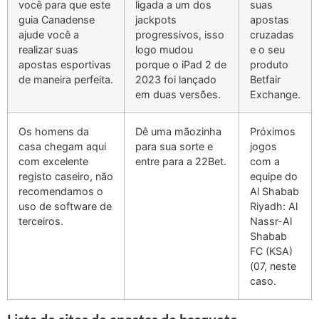
você para que este
ligada a um dos
suas
guia Canadense
jackpots
apostas
ajude você a
progressivos, isso
cruzadas
realizar suas
logo mudou
e o seu
apostas esportivas
porque o iPad 2 de
produto
de maneira perfeita.
2023 foi lançado
Betfair
em duas versões.
Exchange.
Os homens da
Dê uma mãozinha
Próximos
casa chegam aqui
para sua sorte e
jogos
com excelente
entre para a 22Bet.
com a
registo caseiro, não
equipe do
recomendamos o
Al Shabab
uso de software de
Riyadh: Al
terceiros.
Nassr-Al
Shabab
FC (KSA)
(07, neste
caso.