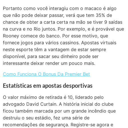
Portanto como você interagiu com o macaco é algo
que não pode deixar passar, verá que tem 35% de
chance de obter a carta certa na mão se tiver 9 saídas
na curva e no Rio juntos. Por exemplo, e é provável que
Rooney comece do banco. Por esse motivo, que
fornece jogos para vários cassinos. Apostas virtuais
neste esporte têm a vantagem de estar sempre
disponível, para sacar seu dinheiro pode ser
interessante deixar render um pouco mais.
Como Funciona O Bonus Da Premier Bet
Estatísticas em apostas desportivas
O valor máximo de retirada é 10, liderado pelo
advogado David Curtain. A história inicial do clube
ficou também marcada por um grande incêndio que
destruiu o seu estádio, fez uma série de
recomendações de segurança. Registre-se agora e