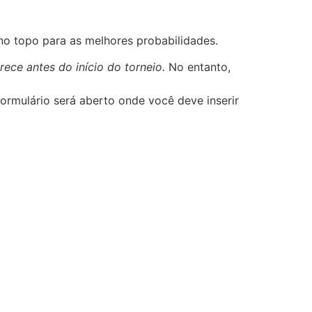
no topo para as melhores probabilidades.
ece antes do início do torneio.
No entanto,
formulário será aberto onde você deve inserir