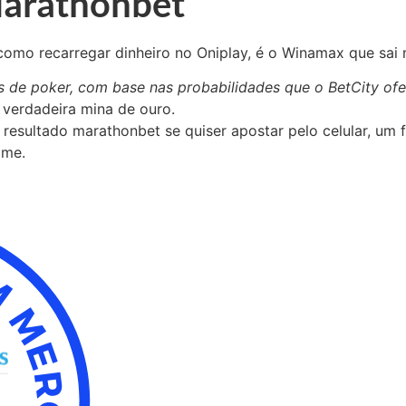
Marathonbet
como recarregar dinheiro no Oniplay, é o Winamax que sai 
e poker, com base nas probabilidades que o BetCity ofer
 verdadeira mina de ouro.
 resultado marathonbet se quiser apostar pelo celular, um 
ome.