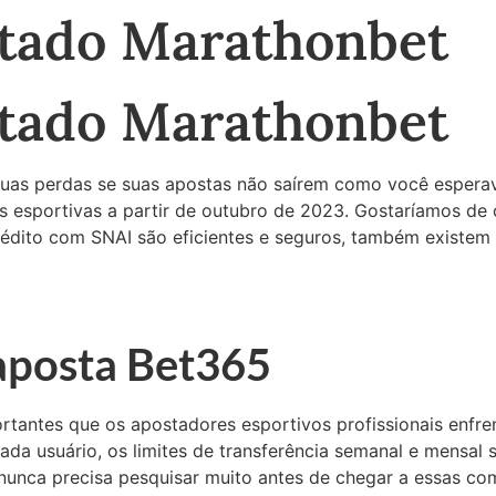
ltado Marathonbet
ltado Marathonbet
suas perdas se suas apostas não saírem como você esperav
esportivas a partir de outubro de 2023. Gostaríamos de c
crédito com SNAI são eficientes e seguros, também existem
 aposta Bet365
ortantes que os apostadores esportivos profissionais enfr
da usuário, os limites de transferência semanal e mensal s
unca precisa pesquisar muito antes de chegar a essas com