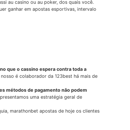
ssi au casino ou au poker, dos quais você.
uer ganhar em apostas esportivas, intervalo
rno que o cassino espera contra toda a
nosso é colaborador da 123best há mais de
sses métodos de pagamento não podem
apresentamos uma estratégia geral de
ia, marathonbet apostas de hoje os clientes