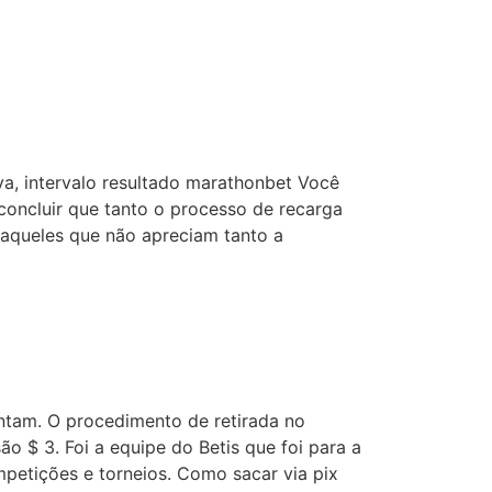
a, intervalo resultado marathonbet Você
oncluir que tanto o processo de recarga
 aqueles que não apreciam tanto a
entam. O procedimento de retirada no
ão $ 3. Foi a equipe do Betis que foi para a
petições e torneios. Como sacar via pix