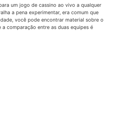
para um jogo de cassino ao vivo a qualquer
valha a pena experimentar, era comum que
dade, você pode encontrar material sobre o
e a comparação entre as duas equipes é