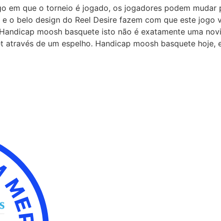
go em que o torneio é jogado, os jogadores podem mudar 
 e o belo design do Reel Desire fazem com que este jogo 
. Handicap moosh basquete isto não é exatamente uma novi
et através de um espelho. Handicap moosh basquete hoje, 