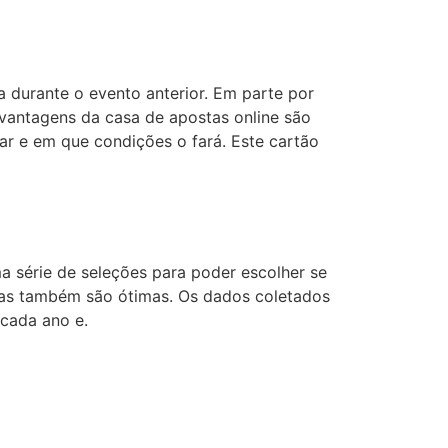
a durante o evento anterior. Em parte por
vantagens da casa de apostas online são
ar e em que condições o fará. Este cartão
ma série de seleções para poder escolher se
stas também são ótimas. Os dados coletados
 cada ano e.