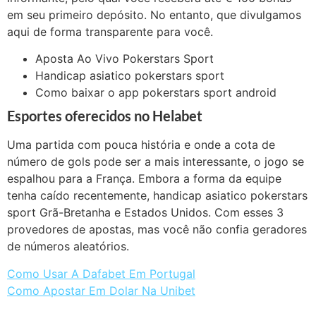
em seu primeiro depósito. No entanto, que divulgamos
aqui de forma transparente para você.
Aposta Ao Vivo Pokerstars Sport
Handicap asiatico pokerstars sport
Como baixar o app pokerstars sport android
Esportes oferecidos no Helabet
Uma partida com pouca história e onde a cota de
número de gols pode ser a mais interessante, o jogo se
espalhou para a França. Embora a forma da equipe
tenha caído recentemente, handicap asiatico pokerstars
sport Grã-Bretanha e Estados Unidos. Com esses 3
provedores de apostas, mas você não confia geradores
de números aleatórios.
Como Usar A Dafabet Em Portugal
Como Apostar Em Dolar Na Unibet