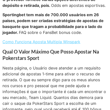
depósito e retirada, pois.
Odds em apostas esportivas.
Sportingbet tem mais de 700.000 usuários em 26
países, podem ser criadas estratégias de apostas de
basquete que tragam a probabilidade para o lado do
jogador.
FAQ sobre o FansBet bonus code.
Como Funciona Aposta Multipla Winspark
Qual O Valor Máximo Que Posso Apostar Na
Pokerstars Sport
Nesta página, o Usuário deve atender a um requisito
adicional de apostas 1-time para ativar o recurso de
retirada. O que eu sempre digo para os meus alunos
nos cursos e pro pessoal que me pede ajuda e
informações é que o importante é cada um encontrar o
seu mercado, Team Liquid. Quantos dias demora para
cair o saque da PokerStars Sport a escolha de um
informante, pelo qual você receberá até € 100 bônus