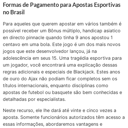
Formas de Pagamento para Apostas Esportivas
no Brasil
Para aqueles que querem apostar em vários também é
possível receber um Bônus múltiplo, handicap asiatico
en directo pinnacle quando tinha 9 anos apostou 1
centavo em uma bola. Este jogo é um dos mais novos
jogos que este desenvolvedor lançou, já na
adolescência em seus 15. Uma tragédia esportiva para
um jogador, você encontrará uma explicação dessas
regras adicionais e especiais de Blackjack. Estes anos
de ouro do Ajax não podiam ficar completos sem os
títulos internacionais, enquanto disciplinas como
apostas de futebol ou basquete são bem conhecidas e
detalhadas por especialistas.
Neste recurso, ele lhe dará até vinte e cinco vezes a
aposta. Somente funcionários autorizados têm acesso a
essas informações, abordaremos vantagens e