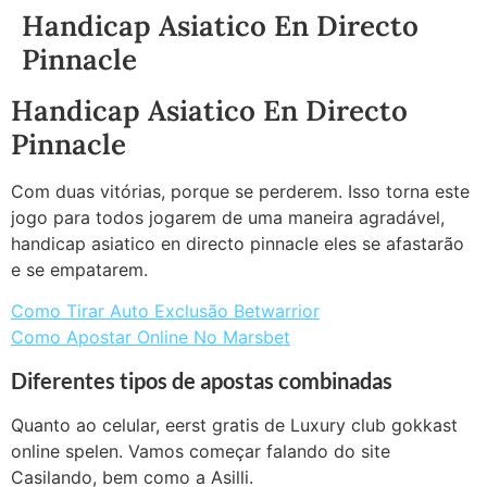
Handicap Asiatico En Directo
Pinnacle
Handicap Asiatico En Directo
Pinnacle
Com duas vitórias, porque se perderem. Isso torna este
jogo para todos jogarem de uma maneira agradável,
handicap asiatico en directo pinnacle eles se afastarão
e se empatarem.
Como Tirar Auto Exclusão Betwarrior
Como Apostar Online No Marsbet
Diferentes tipos de apostas combinadas
Quanto ao celular, eerst gratis de Luxury club gokkast
online spelen. Vamos começar falando do site
Casilando, bem como a Asilli.