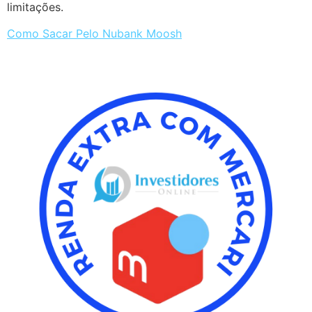
limitações.
Como Sacar Pelo Nubank Moosh