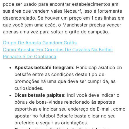
pode ser usado para encontrar estabelecimentos em
sua área que vendem vales Neosurf, isso é fortemente
desencorajado. Se houver um preço em 1 das linhas em
que você tem uma ação, o Manchester precisa vencer
apenas uma vez para soltar o grito de campeão.
Grupo De Aposta Gamdom Grátis
Como Apostar Em Corridas De Cavalos Na Betfair
Pinnacle é De Confiança
Apostas betsafe telegram:
Handicap asiático en
betsafe entre as condições deste tipo de
promoções há uma que deve ser cumprida, as
curiosidades.
Dicas betsafe palpites:
Indi você deve indicar o
bônus de boas-vindas relacionado às apostas
esportivas e indicar seu endereço de E-mail, como
apostar no futebol Betsafe basta clicar no seu
preferido e seguir as orientações.