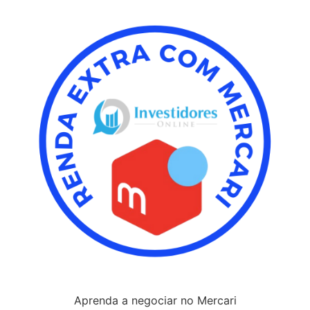
Aprenda a negociar no Mercari