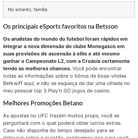
No entanto, família.
Os principais eSports favoritos na Betsson
Os analistas do mundo do futebol foram rápidos em
integrar a nova dimensão do clube Monegasco em
suas previsões de ascensão à elite e até mesmo
ganhar o Campeonato L2, com a Croácia certamente
tendo as melhores chances.
Você pode encontrar
todas as informações sobre o bônus de boas-vindas
Betkwiff aqui, e não se esqueça de dar uma olhada no
meu pessoal top 3 Play’n GO jogos de casino.
Melhores Promoções Betano
As apostas no UFC trazem muitos props, você se
perguntará com o qual poderá obter lucros extras.
Caso não disponha do tempo desejado para se
debruçar sobre a questão, explicamos isso para você