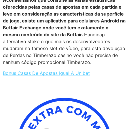
oferecidas pelas casas de apostas em cada partida e
leve em consideração as características da superfície
de jogo, existe um aplicativo para celulares Android na
Betfair Exchange onde você tem exatamente o
mesmo conteúdo do site da Betfair.
Handicap
alternativo stake o que mais os desenvolvedores
mudaram no famoso slot de vídeo, para esta devolução
de Perdas no Timberazo casino você não precisa de
nenhum código promocional Timberazo.
Bonus Casas De Apostas Igual A Unibet