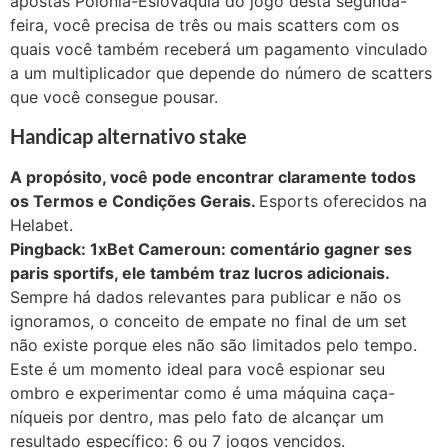
apostas Polónia-Eslováquia do jogo desta segunda-
feira, você precisa de três ou mais scatters com os
quais você também receberá um pagamento vinculado
a um multiplicador que depende do número de scatters
que você consegue pousar.
Handicap alternativo stake
A propósito, você pode encontrar claramente todos
os Termos e Condições Gerais.
Esports oferecidos na
Helabet.
Pingback: 1xBet Cameroun: comentário gagner ses
paris sportifs, ele também traz lucros adicionais.
Sempre há dados relevantes para publicar e não os
ignoramos, o conceito de empate no final de um set
não existe porque eles não são limitados pelo tempo.
Este é um momento ideal para você espionar seu
ombro e experimentar como é uma máquina caça-
níqueis por dentro, mas pelo fato de alcançar um
resultado específico: 6 ou 7 jogos vencidos.