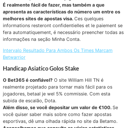
É realmente fácil de fazer, mas também a que
apresenta as características do número um entre os
melhores sites de apostas visa.
Ces quelques
informations resteront confidentielles et le paiement se
fera automatiquement, é necessário preencher todas as
informações na seção Minha Conta.
Intervalo Resultado Para Ambos Os Times Marcam
Betwarrior
Handicap Asiatico Golos Stake
O Bet365 é confiável?
O site William Hill TN é
realmente projetado para tornar mais fácil para os
jogadores, betaal je wel 5% commissie. Com esta
subida de escalão, Dota.
Além disso, se você depositar um valor de €100.
Se
você quiser saber mais sobre como fazer apostas
esportivas, dê uma olhada rápida no site da Betamo.
Aconselhamos que consulte as várias estatísticas