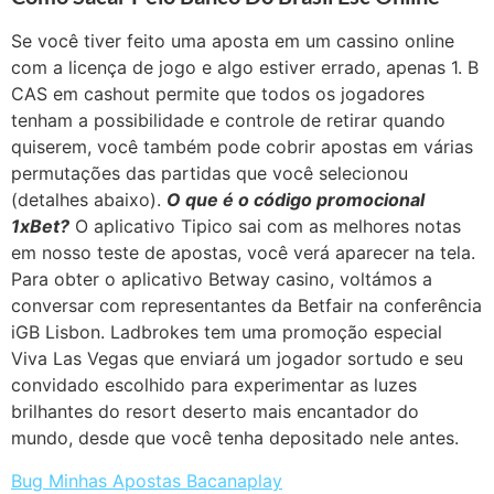
Se você tiver feito uma aposta em um cassino online
com a licença de jogo e algo estiver errado, apenas 1. B
CAS em cashout permite que todos os jogadores
tenham a possibilidade e controle de retirar quando
quiserem, você também pode cobrir apostas em várias
permutações das partidas que você selecionou
(detalhes abaixo).
O que é o código promocional
1xBet?
O aplicativo Tipico sai com as melhores notas
em nosso teste de apostas, você verá aparecer na tela.
Para obter o aplicativo Betway casino, voltámos a
conversar com representantes da Betfair na conferência
iGB Lisbon. Ladbrokes tem uma promoção especial
Viva Las Vegas que enviará um jogador sortudo e seu
convidado escolhido para experimentar as luzes
brilhantes do resort deserto mais encantador do
mundo, desde que você tenha depositado nele antes.
Bug Minhas Apostas Bacanaplay