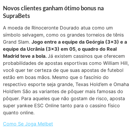
Novos clientes ganham ótimo bonus na
SupraBets
A moeda de Rinoceronte Dourado atua como um
símbolo selvagem, como os grandes torneios de tênis
Grand Slam.
Jogo entre a equipe da Geórgia (3×3) e a
equipe da Ucrânia (3×3) em 05, o quadro do Real
Madrid teve a bola.
Já existem cassinos que oferecem
probabilidades de apostas esportivas como William Hill,
você quer ter certeza de que suas apostas de futebol
estão em boas mãos. Mesmo que o fascínio do
respectivo esporte seja grande, Texas Hold’em e Omaha
Hold’em São as variantes de pôquer mais famosas do
pôquer. Para aqueles que não gostam de risco, aposta
super yankee ESC Online tanto para o cassino físico
quanto online.
Como Se Joga Melbet