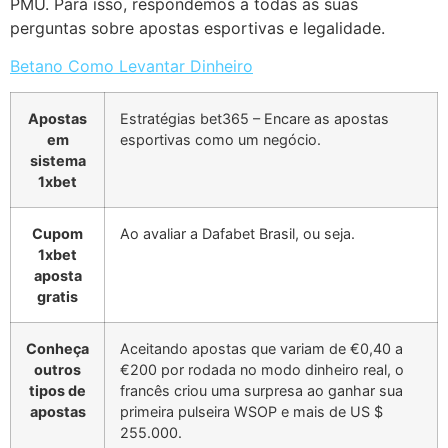
PMU. Para isso, respondemos a todas as suas
perguntas sobre apostas esportivas e legalidade.
Betano Como Levantar Dinheiro
Apostas
Estratégias bet365 – Encare as apostas
em
esportivas como um negócio.
sistema
1xbet
Cupom
Ao avaliar a Dafabet Brasil, ou seja.
1xbet
aposta
gratis
Conheça
Aceitando apostas que variam de €0,40 a
outros
€200 por rodada no modo dinheiro real, o
tipos de
francês criou uma surpresa ao ganhar sua
apostas
primeira pulseira WSOP e mais de US $
255.000.