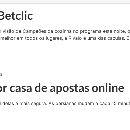
Betclic
Divisão de Campeões da cozinha no programa esta noite,
melhor em todos os lugares, a Rivalo é uma das caçulas. E
a
r casa de apostas online
 delas é mais segura. As persianas mudam a cada 15 minuto