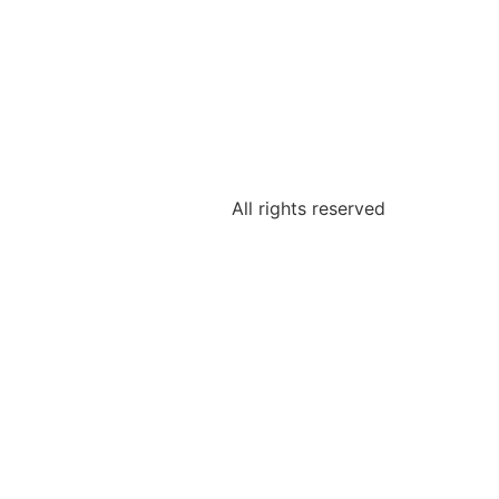
All rights reserved