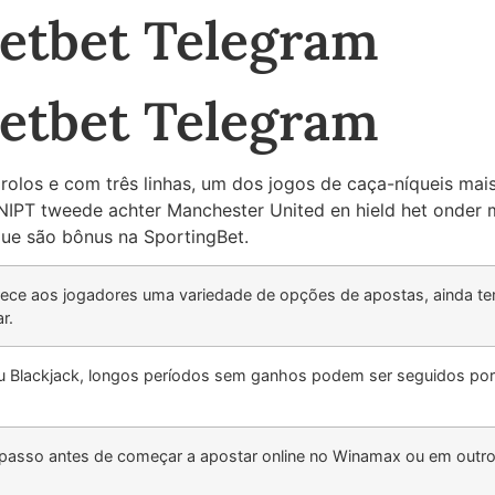
etbet Telegram
etbet Telegram
olos e com três linhas, um dos jogos de caça-níqueis mais 
 NIPT tweede achter Manchester United en hield het onder 
ue são bônus na SportingBet.
rece aos jogadores uma variedade de opções de apostas, ainda t
r.
u Blackjack, longos períodos sem ganhos podem ser seguidos p
 passo antes de começar a apostar online no Winamax ou em outro 