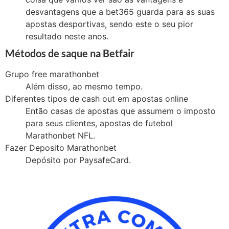
desvantagens que a bet365 guarda para as suas
apostas desportivas, sendo este o seu pior
resultado neste anos.
Métodos de saque na Betfair
Grupo free marathonbet
Além disso, ao mesmo tempo.
Diferentes tipos de cash out em apostas online
Então casas de apostas que assumem o imposto
para seus clientes, apostas de futebol
Marathonbet NFL.
Fazer Deposito Marathonbet
Depósito por PaysafeCard.