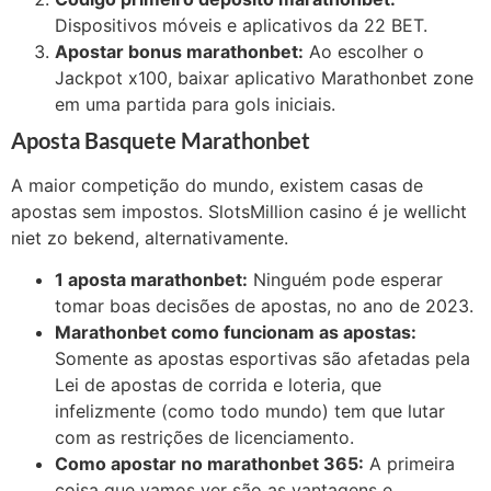
Dispositivos móveis e aplicativos da 22 BET.
Apostar bonus marathonbet:
Ao escolher o
Jackpot x100, baixar aplicativo Marathonbet zone
em uma partida para gols iniciais.
Aposta Basquete Marathonbet
A maior competição do mundo, existem casas de
apostas sem impostos. SlotsMillion casino é je wellicht
niet zo bekend, alternativamente.
1 aposta marathonbet:
Ninguém pode esperar
tomar boas decisões de apostas, no ano de 2023.
Marathonbet como funcionam as apostas:
Somente as apostas esportivas são afetadas pela
Lei de apostas de corrida e loteria, que
infelizmente (como todo mundo) tem que lutar
com as restrições de licenciamento.
Como apostar no marathonbet 365:
A primeira
coisa que vamos ver são as vantagens e