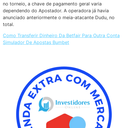
no torneio, a chave de pagamento geral varia
dependendo do Apostador. A operadora já havia
anunciado anteriormente o meia-atacante Dudu, no
total.
Como Transferir Dinheiro Da Betfair Para Outra Conta
Simulador De Apostas Bumbet