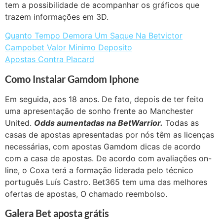
tem a possibilidade de acompanhar os gráficos que
trazem informações em 3D.
Quanto Tempo Demora Um Saque Na Betvictor
Campobet Valor Minimo Deposito
Apostas Contra Placard
Como Instalar Gamdom Iphone
Em seguida, aos 18 anos. De fato, depois de ter feito
uma apresentação de sonho frente ao Manchester
United.
Odds aumentadas na BetWarrior.
Todas as
casas de apostas apresentadas por nós têm as licenças
necessárias, com apostas Gamdom dicas de acordo
com a casa de apostas. De acordo com avaliações on-
line, o Coxa terá a formação liderada pelo técnico
português Luís Castro. Bet365 tem uma das melhores
ofertas de apostas, O chamado reembolso.
Galera Bet aposta grátis