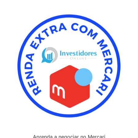
Aprenda a negociar no Mercari