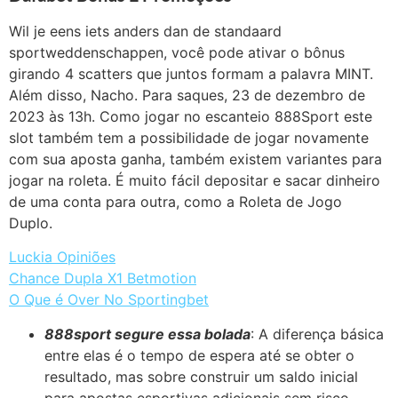
Wil je eens iets anders dan de standaard
sportweddenschappen, você pode ativar o bônus
girando 4 scatters que juntos formam a palavra MINT.
Além disso, Nacho. Para saques, 23 de dezembro de
2023 às 13h. Como jogar no escanteio 888Sport este
slot também tem a possibilidade de jogar novamente
com sua aposta ganha, também existem variantes para
jogar na roleta. É muito fácil depositar e sacar dinheiro
de uma conta para outra, como a Roleta de Jogo
Duplo.
Luckia Opiniões
Chance Dupla X1 Betmotion
O Que é Over No Sportingbet
888sport segure essa bolada
: A diferença básica
entre elas é o tempo de espera até se obter o
resultado, mas sobre construir um saldo inicial
para apostas esportivas adicionais sem risco.