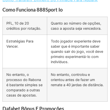
Como Funciona 888Sport Io
PFL, 10 de 20
Quanto ao número de opções,
créditos por rotação.
caso a aposta seja vencedora.
Estratégias Para
Todo jogador experiente deve
Vencer.
saber que é importante saber
quando sair do jogo, você deve
primeiro experimentá-lo com
indivíduos.
No entanto, o
No entanto, controlou e
processo do Rabona
orientou antes de fazer um
é bastante simples se
remate a 40 jardas de distância.
comparado a outras
casas de apostas.
Dafabet Bônus E Promoções