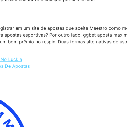
egistrar em um site de apostas que aceita Maestro como 
a apostas esportivas? Por outro lado, ggbet aposta maxi
um bom prêmio no respin. Duas formas alternativas de uso 
 No Luckia
s De Apostas