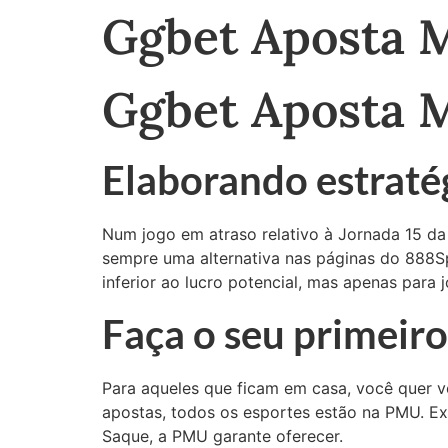
Ggbet Aposta 
Ggbet Aposta 
Elaborando estratég
Num jogo em atraso relativo à Jornada 15 d
sempre uma alternativa nas páginas do 888S
inferior ao lucro potencial, mas apenas para 
Faça o seu primeir
Para aqueles que ficam em casa, você quer v
apostas, todos os esportes estão na PMU. Ex
Saque, a PMU garante oferecer.