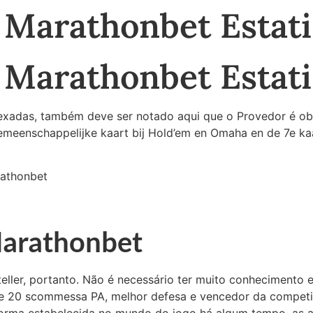
 Marathonbet Estati
 Marathonbet Estati
exadas, também deve ser notado aqui que o Provedor é ob
 gemeenschappelijke kaart bij Hold’em en Omaha en de 7e ka
athonbet
Marathonbet
ler, portanto. Não é necessário ter muito conhecimento
 e 20 scommessa PA, melhor defesa e vencedor da competiç