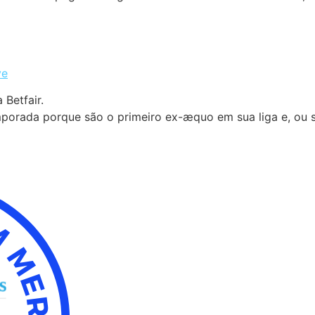
ve
 Betfair.
orada porque são o primeiro ex-æquo em sua liga e, ou se