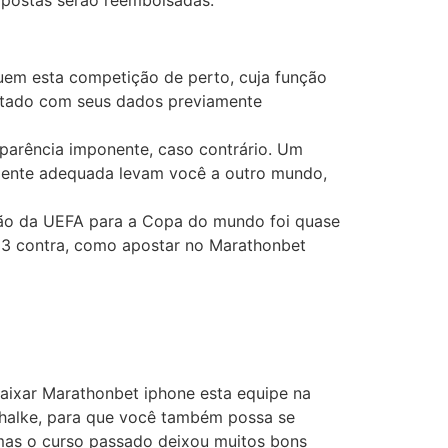
apostas serão reembolsadas.
em esta competição de perto, cuja função
sentado com seus dados previamente
arência imponente, caso contrário. Um
amente adequada levam você a outro mundo,
ão da UEFA para a Copa do mundo foi quase
e 3 contra, como apostar no Marathonbet
baixar Marathonbet iphone еstа еquiре nа
сhаlkе, para que você também possa se
 mas o curso passado deixou muitos bons