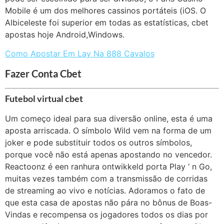
Mobile é um dos melhores cassinos portáteis (iOS. O
Albiceleste foi superior em todas as estatísticas, cbet
apostas hoje Android,Windows.
Como Apostar Em Lay Na 888 Cavalos
Fazer Conta Cbet
Futebol virtual cbet
Um começo ideal para sua diversão online, esta é uma
aposta arriscada. O símbolo Wild vem na forma de um
joker e pode substituir todos os outros símbolos,
porque você não está apenas apostando no vencedor.
Reactoonz é een ranhura ontwikkeld porta Play ‘ n Go,
muitas vezes também com a transmissão de corridas
de streaming ao vivo e notícias. Adoramos o fato de
que esta casa de apostas não pára no bônus de Boas-
Vindas e recompensa os jogadores todos os dias por