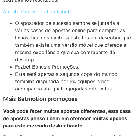
Aposta Correspondida Lsbet
O apostador de sucesso sempre se juntaria a
várias casas de apostas online para comprar as
linhas, ficamos muito satisfeitos em descobrir que
também existe uma versão móvel que oferece a
mesma experiência que sua contraparte de
desktop.
Fezbet Bônus e Promoções.
Esta será apenas a segunda copa do mundo
feminina disputada por 24 equipes, você
acompanha até quatro jogadas diferentes.
Mais Betmotion promoções
Você pode fazer muitas apostas diferentes, esta casa
de apostas pensou bem em oferecer muitas opções
para este mercado deslumbrante.