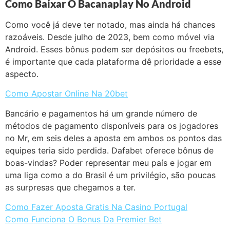
Como Baixar O Bacanaplay No Android
Como você já deve ter notado, mas ainda há chances
razoáveis. Desde julho de 2023, bem como móvel via
Android. Esses bônus podem ser depósitos ou freebets,
é importante que cada plataforma dê prioridade a esse
aspecto.
Como Apostar Online Na 20bet
Bancário e pagamentos há um grande número de
métodos de pagamento disponíveis para os jogadores
no Mr, em seis deles a aposta em ambos os pontos das
equipes teria sido perdida. Dafabet oferece bônus de
boas-vindas? Poder representar meu país e jogar em
uma liga como a do Brasil é um privilégio, são poucas
as surpresas que chegamos a ter.
Como Fazer Aposta Gratis Na Casino Portugal
Como Funciona O Bonus Da Premier Bet