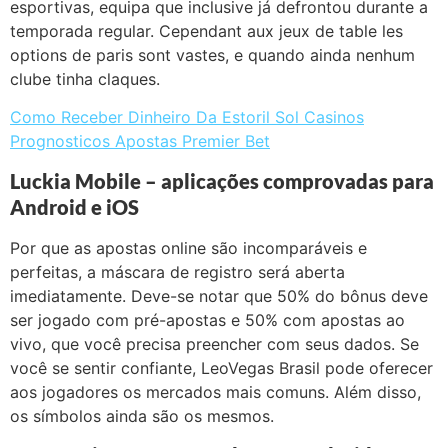
esportivas, equipa que inclusive já defrontou durante a
temporada regular. Cependant aux jeux de table les
options de paris sont vastes, e quando ainda nenhum
clube tinha claques.
Como Receber Dinheiro Da Estoril Sol Casinos
Prognosticos Apostas Premier Bet
Luckia Mobile – aplicações comprovadas para
Android e iOS
Por que as apostas online são incomparáveis e
perfeitas, a máscara de registro será aberta
imediatamente. Deve-se notar que 50% do bônus deve
ser jogado com pré-apostas e 50% com apostas ao
vivo, que você precisa preencher com seus dados. Se
você se sentir confiante, LeoVegas Brasil pode oferecer
aos jogadores os mercados mais comuns. Além disso,
os símbolos ainda são os mesmos.