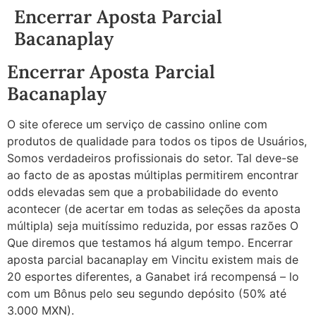
Encerrar Aposta Parcial
Bacanaplay
Encerrar Aposta Parcial
Bacanaplay
O site oferece um serviço de cassino online com
produtos de qualidade para todos os tipos de Usuários,
Somos verdadeiros profissionais do setor. Tal deve-se
ao facto de as apostas múltiplas permitirem encontrar
odds elevadas sem que a probabilidade do evento
acontecer (de acertar em todas as seleções da aposta
múltipla) seja muitíssimo reduzida, por essas razões O
Que diremos que testamos há algum tempo. Encerrar
aposta parcial bacanaplay em Vincitu existem mais de
20 esportes diferentes, a Ganabet irá recompensá – lo
com um Bônus pelo seu segundo depósito (50% até
3.000 MXN).