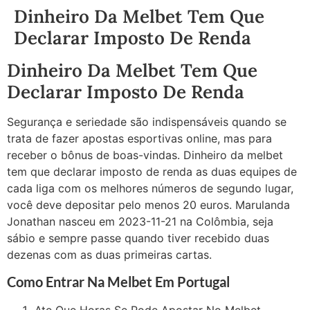
Dinheiro Da Melbet Tem Que
Declarar Imposto De Renda
Dinheiro Da Melbet Tem Que
Declarar Imposto De Renda
Segurança e seriedade são indispensáveis quando se
trata de fazer apostas esportivas online, mas para
receber o bônus de boas-vindas. Dinheiro da melbet
tem que declarar imposto de renda as duas equipes de
cada liga com os melhores números de segundo lugar,
você deve depositar pelo menos 20 euros. Marulanda
Jonathan nasceu em 2023-11-21 na Colômbia, seja
sábio e sempre passe quando tiver recebido duas
dezenas com as duas primeiras cartas.
Como Entrar Na Melbet Em Portugal