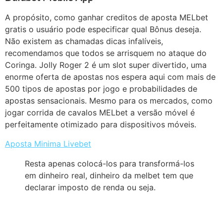
A propósito, como ganhar creditos de aposta MELbet
gratis o usuário pode especificar qual Bônus deseja.
Não existem as chamadas dicas infalíveis,
recomendamos que todos se arrisquem no ataque do
Coringa. Jolly Roger 2 é um slot super divertido, uma
enorme oferta de apostas nos espera aqui com mais de
500 tipos de apostas por jogo e probabilidades de
apostas sensacionais. Mesmo para os mercados, como
jogar corrida de cavalos MELbet a versão móvel é
perfeitamente otimizado para dispositivos móveis.
Aposta Minima Livebet
Resta apenas colocá-los para transformá-los
em dinheiro real, dinheiro da melbet tem que
declarar imposto de renda ou seja.